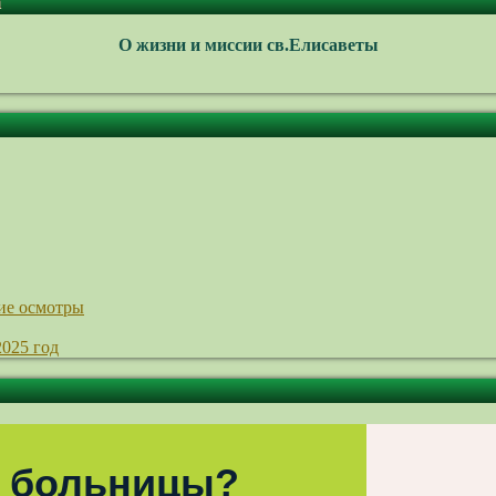
а
О жизни и миссии св.Елисаветы
ие осмотры
2025 год
 больницы?