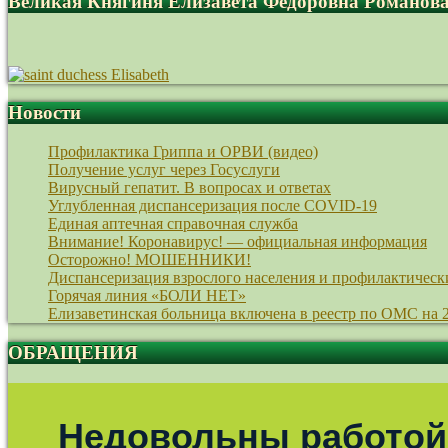
Великая Княгиня Елизавета Федоровна Романов
Новости
Профилактика Гриппа и ОРВИ (видео)
Получение услуг через Госуслуги
Вирусный гепатит. В вопросах и ответах
Углубленная диспансеризация после COVID-19
Единая аптечная справочная служба
Внимание! Коронавирус! — официальная информация
Осторожно! МОШЕННИКИ!
Диспансеризация взрослого населения и профилактическ
Горячая линия «БОЛИ НЕТ»
Елизаветинская больница включена в реестр по ОМС на 
ОБРАЩЕНИЯ
Недовольны работой