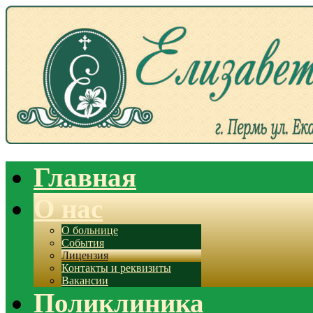
Главная
О нас
О больнице
События
Лицензия
Контакты и реквизиты
Вакансии
Поликлиника